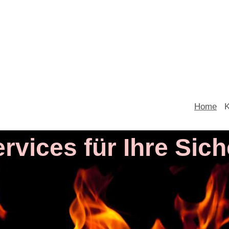
Home
K
rvices für Ihre Sich